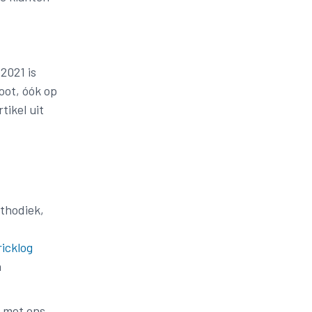
2021 is
oot, óók op
tikel uit
thodiek,
ricklog
n
t met ons