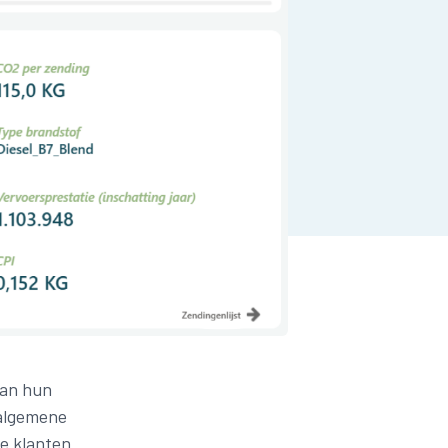
aan hun
 algemene
ze klanten