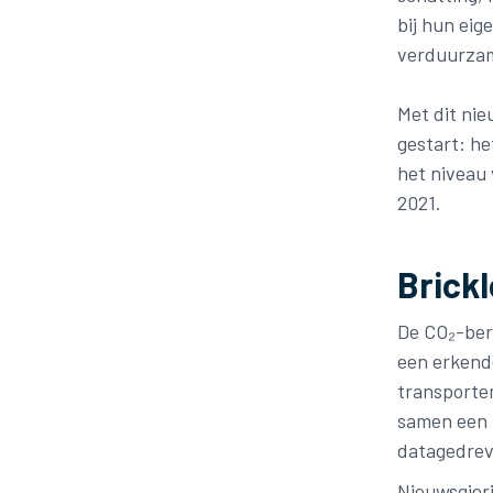
bij hun ei
verduurzam
Met dit nie
gestart: he
het niveau
2021.
Brick
De CO₂-ber
een erkend
transportem
samen een 
datagedreve
Nieuwsgier