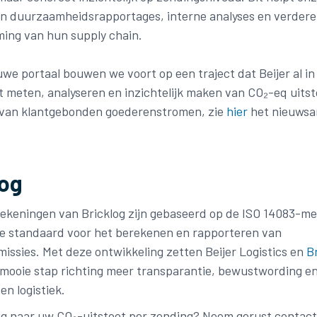
gen duurzaamheidsrapportages, interne analyses en verdere
ing van hun supply chain.
uwe portaal bouwen we voort op een traject dat Beijer al in 
t meten, analyseren en inzichtelijk maken van CO₂-eq uitst
 van klantgebonden goederenstromen, zie
hier
het nieuwsar
log
ekeningen van Bricklog zijn gebaseerd op de ISO 14083-me
e standaard voor het berekenen en rapporteren van
issies. Met deze ontwikkeling zetten Beijer Logistics en
B
mooie stap richting meer transparantie, bewustwording e
n logistiek.
ig naar uw CO₂-uitstoot per zending? Neem gerust contac