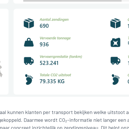
taal kunnen klanten per transport bekijken welke uitstoot 
 gekoppeld. Daarmee wordt CO₂-informatie niet langer een
maar concreet inzichtelijk op zendingsniveau. Dit helpt on