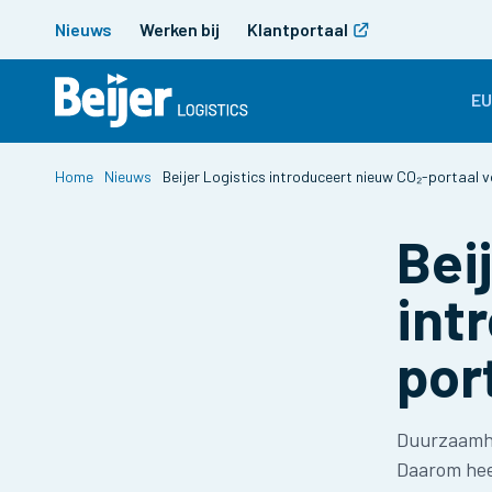
Nieuws
Werken bij
Klantportaal
E
Home
Nieuws
Beijer Logistics introduceert nieuw CO₂-portaal v
Bei
int
por
Duurzaamhei
Daarom heef