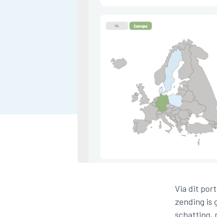
Via dit por
zending is
schatting, 