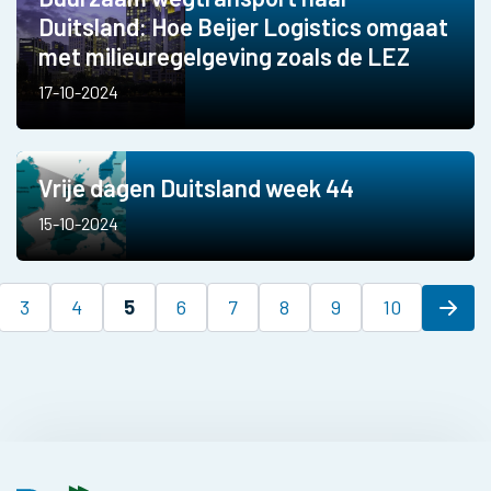
Duitsland: Hoe Beijer Logistics omgaat
met milieuregelgeving zoals de LEZ
17-10-2024
Vrije dagen Duitsland week 44
15-10-2024
3
4
5
6
7
8
9
10